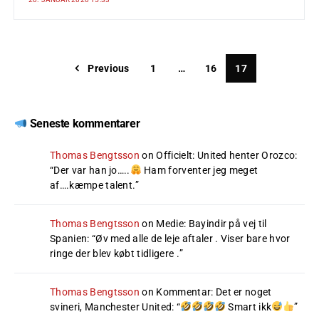
Previous
1
…
16
17
Seneste kommentarer
Thomas Bengtsson
on
Officielt: United henter Orozco
:
“
Der var han jo…..
Ham forventer jeg meget
af….kæmpe talent.
”
Thomas Bengtsson
on
Medie: Bayindir på vej til
Spanien
: “
Øv med alle de leje aftaler . Viser bare hvor
ringe der blev købt tidligere .
”
Thomas Bengtsson
on
Kommentar: Det er noget
svineri, Manchester United
: “
Smart ikk
”