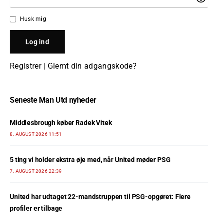
Husk mig
Registrer
|
Glemt din adgangskode?
Seneste Man Utd nyheder
Middlesbrough køber Radek Vitek
8. AUGUST 2026 11:51
5 ting vi holder ekstra øje med, når United møder PSG
7. AUGUST 2026 22:39
United har udtaget 22-mandstruppen til PSG-opgøret: Flere
profiler er tilbage