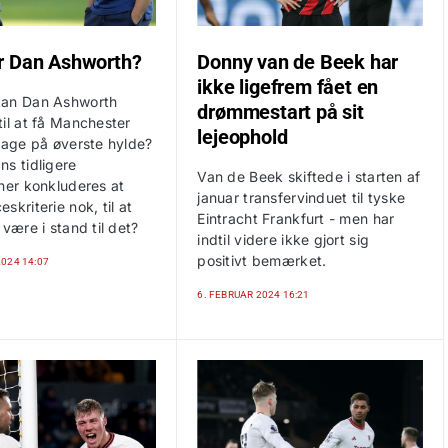
r Dan Ashworth?
Donny van de Beek har
ikke ligefrem fået en
kan Dan Ashworth
drømmestart på sit
il at få Manchester
lejeophold
lbage på øverste hylde?
ns tidligere
Van de Beek skiftede i starten af
ner konkluderes at
januar transfervinduet til tyske
skriterie nok, til at
Eintracht Frankfurt - men har
 være i stand til det?
indtil videre ikke gjort sig
positivt bemærket.
2024 14:07
6. FEBRUAR 2024 16:21