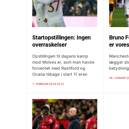
Startopstillingen: Ingen
Bruno F
overraskelser
er vore
Opstillingen til dagens kamp
Mancheste
mod Wolves er, som man havde
lægger st
forventet med Rashford og
betydning
Onana tilbage i start 11´eren
28. JANUAR 2
1. FEBRUAR 2024 20:31