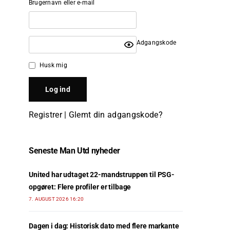
Brugernavn eller e-mail
Adgangskode
Husk mig
Registrer
|
Glemt din adgangskode?
Seneste Man Utd nyheder
United har udtaget 22-mandstruppen til PSG-
opgøret: Flere profiler er tilbage
7. AUGUST 2026 16:20
Dagen i dag: Historisk dato med flere markante