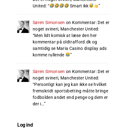
United
: “
Smart ikk
”
Søren Simonsen
on
Kommentar: Det er
noget svineri, Manchester United
:
“
Men lidt komisk at læse den her
kommentar på oldtrafford.dk og
samtidig se Maria Casino display ads
komme rullende
”
Søren Simonsen
on
Kommentar: Det er
noget svineri, Manchester United
:
“
Personligt kan jeg kan ikke se hvilket
fremskridt sportsbetting måtte bringe
fodbolden andet end penge og dem er
der i…
”
Log ind