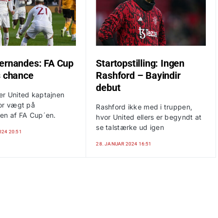
ernandes: FA Cup
Startopstilling: Ingen
s chance
Rashford – Bayindir
debut
r United kaptajnen
or vægt på
Rashford ikke med i truppen,
en af FA Cup´en.
hvor United ellers er begyndt at
se talstærke ud igen
024 20:51
28. JANUAR 2024 16:51