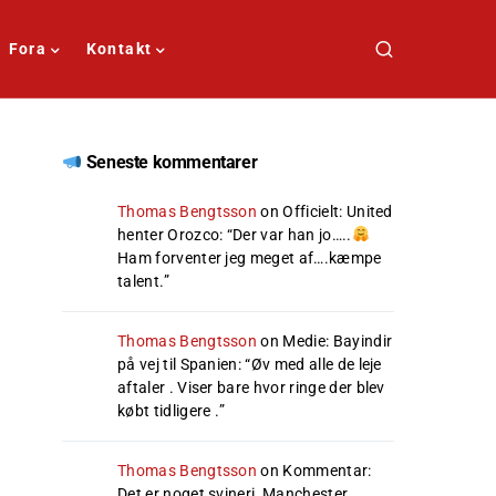
Fora
Kontakt
Seneste kommentarer
Thomas Bengtsson
on
Officielt: United
henter Orozco
: “
Der var han jo…..
Ham forventer jeg meget af….kæmpe
talent.
”
Thomas Bengtsson
on
Medie: Bayindir
på vej til Spanien
: “
Øv med alle de leje
aftaler . Viser bare hvor ringe der blev
købt tidligere .
”
Thomas Bengtsson
on
Kommentar:
Det er noget svineri, Manchester