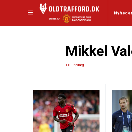
Nyhede
Mikkel Va
110 indlæg