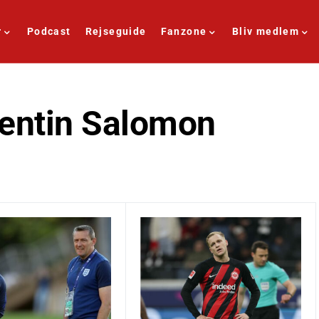
r
Podcast
Rejseguide
Fanzone
Bliv medlem
lentin Salomon