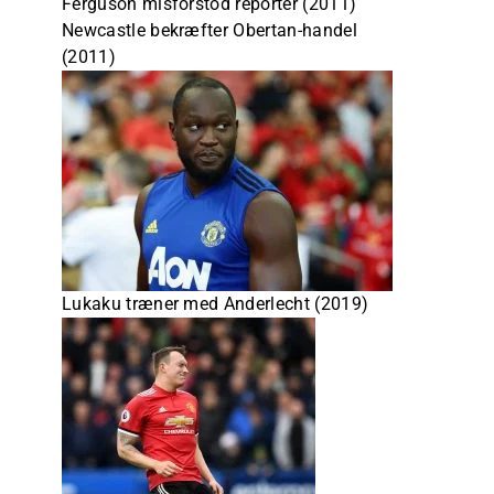
Ferguson misforstod reporter (2011)
Newcastle bekræfter Obertan-handel
(2011)
Lukaku træner med Anderlecht (2019)