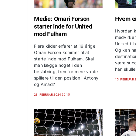
Medie: Omari Forson
Hvem e
starter inde for United
Hvordan 
mod Fulham
medvirke t
United ti
Flere kilder erfarer at 19 årige
Og kan ha
Omari Forson kommer til at
destinatio
starte inde mod Fulham. Skal
være succe
man lægge noget i den
han skulle
beslutning, fremfor mere vante
spillere til den position i Antony
15. FEBRUAR 
og Amad?
23. FEBRUAR 2024 20:15