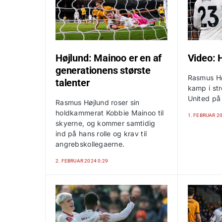
Højlund: Mainoo er en af
Video: H
generationens største
Rasmus Hø
talenter
kamp i st
United på
Rasmus Højlund roser sin
holdkammerat Kobbie Mainoo til
1. FEBRUAR 2
skyerne, og kommer samtidig
ind på hans rolle og krav til
angrebskollegaerne.
2. FEBRUAR 2024 0:29