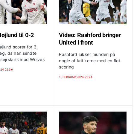
øjlund til 0-2
Video: Rashford bringer
United i front
jlund scorer for 3.
reg, da han sendte
Rashford lukker munden på
 sejrskurs mod Wolves
nogle af kritikerne med en flot
scoring
024 22:36
1. FEBRUAR 2024 22:24