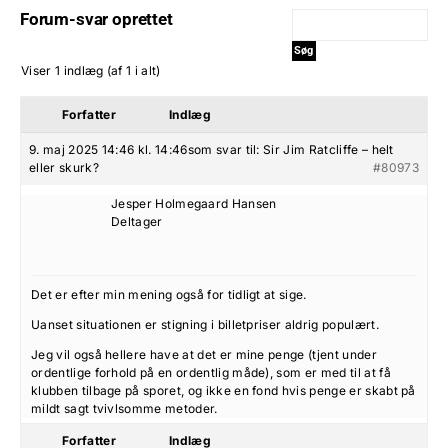
Forum-svar oprettet
Viser 1 indlæg (af 1 i alt)
Forfatter
Indlæg
9. maj 2025 14:46 kl. 14:46
som svar til:
Sir Jim Ratcliffe – helt
eller skurk?
#80973
Jesper Holmegaard Hansen
Deltager
Det er efter min mening også for tidligt at sige.
Uanset situationen er stigning i billetpriser aldrig populært.
Jeg vil også hellere have at det er mine penge (tjent under
ordentlige forhold på en ordentlig måde), som er med til at få
klubben tilbage på sporet, og ikke en fond hvis penge er skabt på
mildt sagt tvivlsomme metoder.
Forfatter
Indlæg