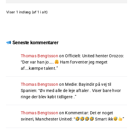
Viser 1 indlæg (af 1 i alt)
Seneste kommentarer
Thomas Bengtsson
on
Officielt: United henter Orozco
:
“
Der var han jo…..
Ham forventer jeg meget
af….kæmpe talent.
”
Thomas Bengtsson
on
Medie: Bayindir på vej til
Spanien
: “
Øv med alle de leje aftaler . Viser bare hvor
ringe der blev købt tidligere .
”
Thomas Bengtsson
on
Kommentar: Det er noget
svineri, Manchester United
: “
Smart ikk
”