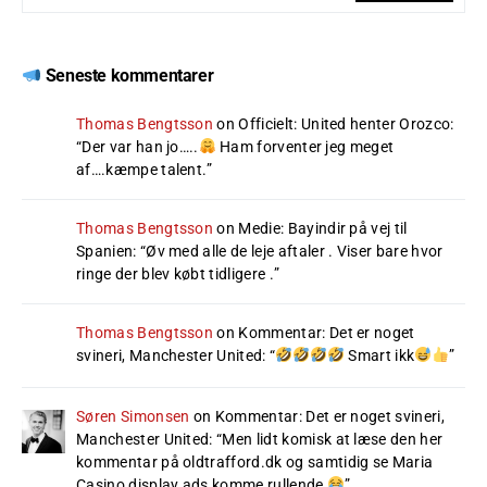
Seneste kommentarer
Thomas Bengtsson
on
Officielt: United henter Orozco
:
“
Der var han jo…..
Ham forventer jeg meget
af….kæmpe talent.
”
Thomas Bengtsson
on
Medie: Bayindir på vej til
Spanien
: “
Øv med alle de leje aftaler . Viser bare hvor
ringe der blev købt tidligere .
”
Thomas Bengtsson
on
Kommentar: Det er noget
svineri, Manchester United
: “
Smart ikk
”
Søren Simonsen
on
Kommentar: Det er noget svineri,
Manchester United
: “
Men lidt komisk at læse den her
kommentar på oldtrafford.dk og samtidig se Maria
Casino display ads komme rullende
”