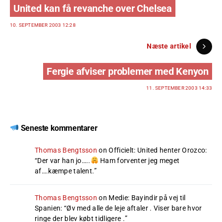
United kan få revanche over Chelsea
10. SEPTEMBER 2003 12:28
Næste artikel
Fergie afviser problemer med Kenyon
11. SEPTEMBER 2003 14:33
Seneste kommentarer
Thomas Bengtsson
on
Officielt: United henter Orozco
:
“
Der var han jo…..
Ham forventer jeg meget
af….kæmpe talent.
”
Thomas Bengtsson
on
Medie: Bayindir på vej til
Spanien
: “
Øv med alle de leje aftaler . Viser bare hvor
ringe der blev købt tidligere .
”