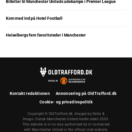
Billetter til Manchester Uniteds udekampe i Premier League
Kom med ind på Hotel Football
Heiselbergs fem favoritsteder i Manchester
Kontakt redaktionen
Annoncering på OldTrafford.dk
Cookie- og privatlivspolitik
Copyright © OldTrafford.dk. Images by Getty &
Imago. Dansk Manchester United medie siden 2003.
This website is in no way authorised by or connected
with Manchester United or the official club website.