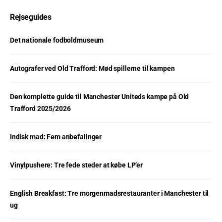
Rejseguides
Det nationale fodboldmuseum
Autografer ved Old Trafford: Mød spillerne til kampen
Den komplette guide til Manchester Uniteds kampe på Old
Trafford 2025/2026
Indisk mad: Fem anbefalinger
Vinylpushere: Tre fede steder at købe LP’er
English Breakfast: Tre morgenmadsrestauranter i Manchester til
ug