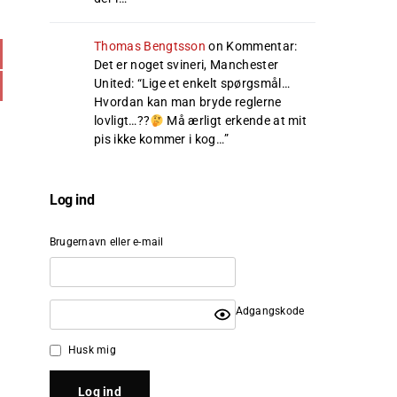
Thomas Bengtsson
on
Kommentar:
Det er noget svineri, Manchester
United
: “
Lige et enkelt spørgsmål…
Hvordan kan man bryde reglerne
lovligt…??
Må ærligt erkende at mit
pis ikke kommer i kog…
”
Log ind
Brugernavn eller e-mail
Adgangskode
Husk mig