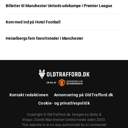
Billetter til Manchester Uniteds udekampe i Premier League
Kom med ind på Hotel Football
Heiselbergs fem favoritsteder i Manchester
Kontakt redaktionen
Annoncering på OldTrafford.dk
Cookie- og privatlivspolitik
Copyright © OldTrafford.dk. Images by Getty &
Imago. Dansk Manchester United medie siden 2003.
This website is in no way authorised by or connected