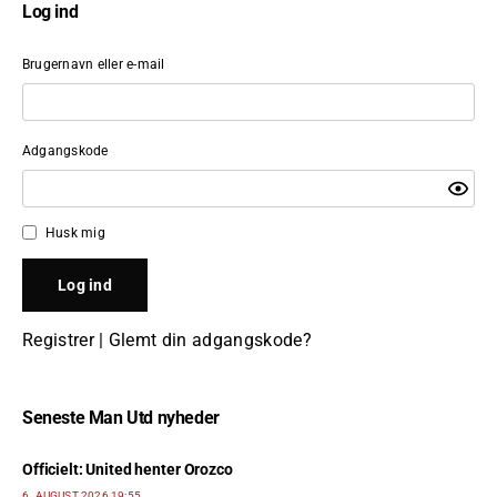
Log ind
Brugernavn eller e-mail
Adgangskode
Husk mig
Registrer
|
Glemt din adgangskode?
Seneste Man Utd nyheder
Officielt: United henter Orozco
6. AUGUST 2026 19:55