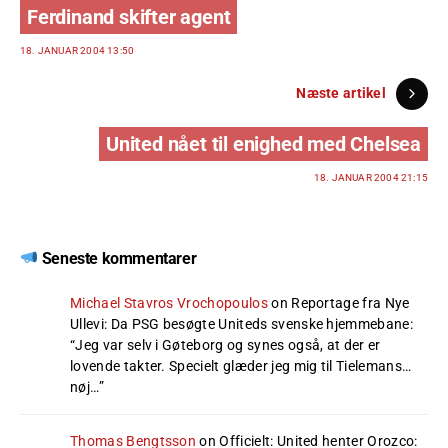
Ferdinand skifter agent
18. JANUAR 2004 13:50
Næste artikel
United nået til enighed med Chelsea
18. JANUAR 2004 21:15
Seneste kommentarer
Michael Stavros Vrochopoulos
on
Reportage fra Nye
Ullevi: Da PSG besøgte Uniteds svenske hjemmebane
:
“
Jeg var selv i Gøteborg og synes også, at der er
lovende takter. Specielt glæder jeg mig til Tielemans…
nøj…
”
Thomas Bengtsson
on
Officielt: United henter Orozco
: