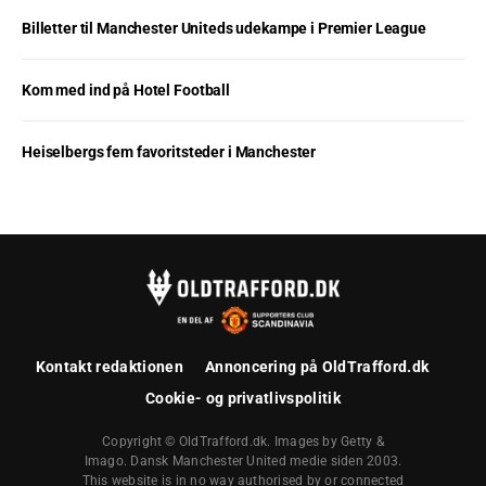
Billetter til Manchester Uniteds udekampe i Premier League
Kom med ind på Hotel Football
Heiselbergs fem favoritsteder i Manchester
Kontakt redaktionen
Annoncering på OldTrafford.dk
Cookie- og privatlivspolitik
Copyright © OldTrafford.dk. Images by Getty &
Imago. Dansk Manchester United medie siden 2003.
This website is in no way authorised by or connected