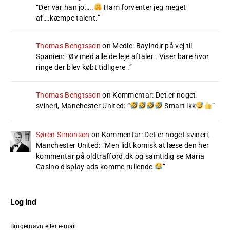
“
Der var han jo…..
Ham forventer jeg meget
af….kæmpe talent.
”
Thomas Bengtsson
on
Medie: Bayindir på vej til
Spanien
: “
Øv med alle de leje aftaler . Viser bare hvor
ringe der blev købt tidligere .
”
Thomas Bengtsson
on
Kommentar: Det er noget
svineri, Manchester United
: “
Smart ikk
”
Søren Simonsen
on
Kommentar: Det er noget svineri,
Manchester United
: “
Men lidt komisk at læse den her
kommentar på oldtrafford.dk og samtidig se Maria
Casino display ads komme rullende
”
Log ind
Brugernavn eller e-mail