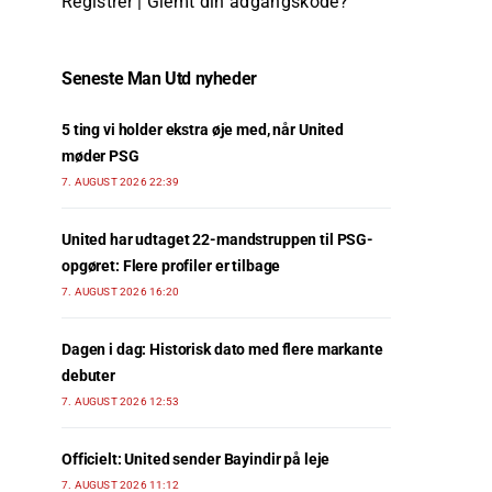
Registrer
|
Glemt din adgangskode?
Seneste Man Utd nyheder
5 ting vi holder ekstra øje med, når United
møder PSG
7. AUGUST 2026 22:39
United har udtaget 22-mandstruppen til PSG-
opgøret: Flere profiler er tilbage
7. AUGUST 2026 16:20
Dagen i dag: Historisk dato med flere markante
debuter
7. AUGUST 2026 12:53
Officielt: United sender Bayindir på leje
7. AUGUST 2026 11:12