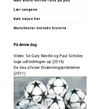
Mød andre United-fans på pub
Lær sangene
Køb trøjen her
Manchester Uniteds historie
På denne dag
Video: Se Gary Neville og Paul Scholes
tage udfordringen op (2014)
De Gea afviser tilvænningsproblemer
(2011)