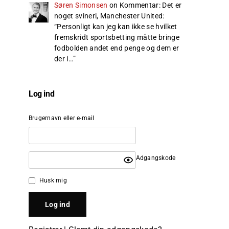
Søren Simonsen
on
Kommentar: Det er
noget svineri, Manchester United
:
“
Personligt kan jeg kan ikke se hvilket
fremskridt sportsbetting måtte bringe
fodbolden andet end penge og dem er
der i…
”
Log ind
Brugernavn eller e-mail
Adgangskode
Husk mig