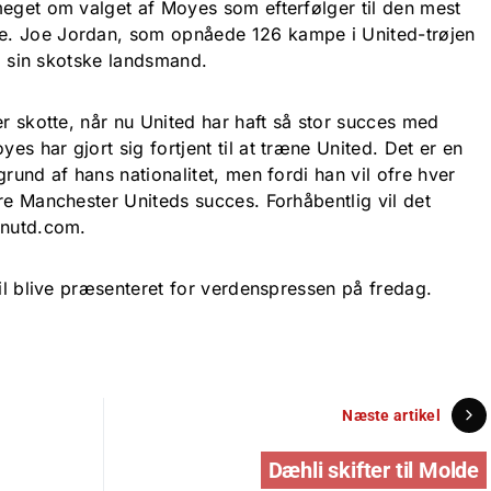
meget om valget af Moyes som efterfølger til den mest
e. Joe Jordan, som opnåede 126 kampe i United-trøjen
på sin skotske landsmand.
er skotte, når nu United har haft så stor succes med
s har gjort sig fortjent til at træne United. Det er en
grund af hans nationalitet, men fordi han vil ofre hver
re Manchester Uniteds succes. Forhåbentlig vil det
anutd.com.
vil blive præsenteret for verdenspressen på fredag.
Næste artikel
Dæhli skifter til Molde