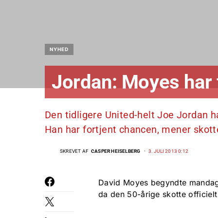
NYHED
Jordan: Moyes har 
Den tidligere United-helt Joe Jordan h
Han har fortjent chancen, mener skott
SKREVET AF
CASPER HEISELBERG
3. JULI 2013 0:12
David Moyes begyndte mandag at
da den 50-årige skotte officie