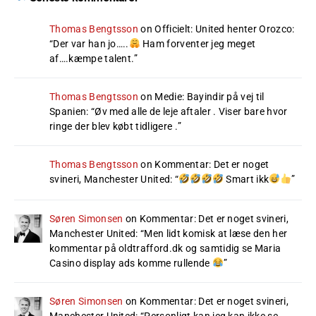
Thomas Bengtsson
on
Officielt: United henter Orozco
:
“
Der var han jo…..
Ham forventer jeg meget
af….kæmpe talent.
”
Thomas Bengtsson
on
Medie: Bayindir på vej til
Spanien
: “
Øv med alle de leje aftaler . Viser bare hvor
ringe der blev købt tidligere .
”
Thomas Bengtsson
on
Kommentar: Det er noget
svineri, Manchester United
: “
Smart ikk
”
Søren Simonsen
on
Kommentar: Det er noget svineri,
Manchester United
: “
Men lidt komisk at læse den her
kommentar på oldtrafford.dk og samtidig se Maria
Casino display ads komme rullende
”
Søren Simonsen
on
Kommentar: Det er noget svineri,
Manchester United
: “
Personligt kan jeg kan ikke se