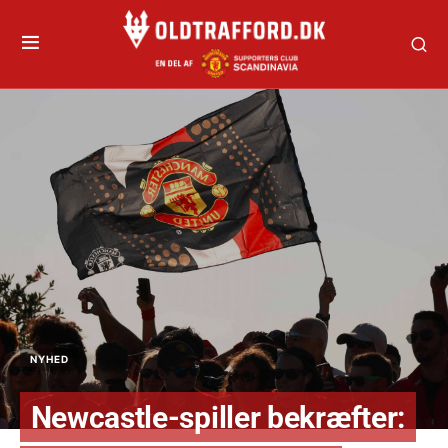
NYHED
Newcastle-spiller bekræfter: