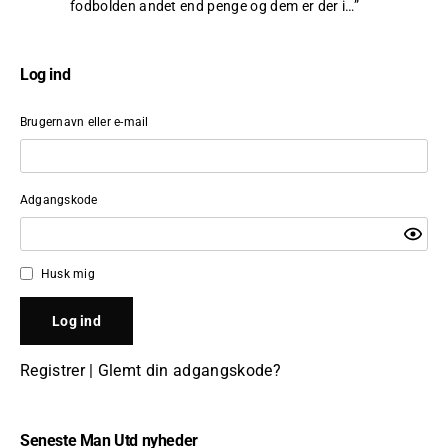
fodbolden andet end penge og dem er der i…
”
Log ind
Brugernavn eller e-mail
Adgangskode
Husk mig
Registrer
|
Glemt din adgangskode?
Seneste Man Utd nyheder