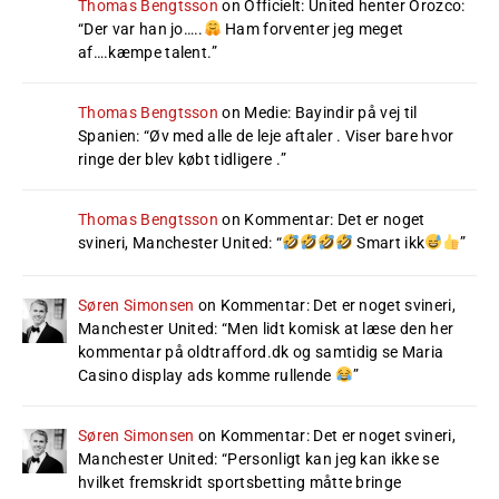
Thomas Bengtsson
on
Officielt: United henter Orozco
:
“
Der var han jo…..
Ham forventer jeg meget
af….kæmpe talent.
”
Thomas Bengtsson
on
Medie: Bayindir på vej til
Spanien
: “
Øv med alle de leje aftaler . Viser bare hvor
ringe der blev købt tidligere .
”
Thomas Bengtsson
on
Kommentar: Det er noget
svineri, Manchester United
: “
Smart ikk
”
Søren Simonsen
on
Kommentar: Det er noget svineri,
Manchester United
: “
Men lidt komisk at læse den her
kommentar på oldtrafford.dk og samtidig se Maria
Casino display ads komme rullende
”
Søren Simonsen
on
Kommentar: Det er noget svineri,
Manchester United
: “
Personligt kan jeg kan ikke se
hvilket fremskridt sportsbetting måtte bringe