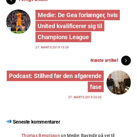
Medie: De Gea forlænger, hvis
United kvalificerer sig til
Champions League
27. MARTS 2019 15:29
Næste artikel
Podcast: Stilhed før den afgørende
fase
27. MARTS 2019 23:32
Seneste kommentarer
Thomas Bengtsson
on
Medie: Bayindir på vej til