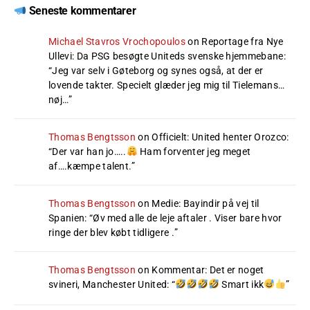
Seneste kommentarer
Michael Stavros Vrochopoulos
on
Reportage fra Nye
Ullevi: Da PSG besøgte Uniteds svenske hjemmebane
:
“
Jeg var selv i Gøteborg og synes også, at der er
lovende takter. Specielt glæder jeg mig til Tielemans…
nøj…
”
Thomas Bengtsson
on
Officielt: United henter Orozco
:
“
Der var han jo…..
Ham forventer jeg meget
af….kæmpe talent.
”
Thomas Bengtsson
on
Medie: Bayindir på vej til
Spanien
: “
Øv med alle de leje aftaler . Viser bare hvor
ringe der blev købt tidligere .
”
Thomas Bengtsson
on
Kommentar: Det er noget
svineri, Manchester United
: “
Smart ikk
”