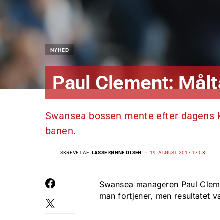
NYHED
Paul Clement: Målt
Swansea bossen mente efter dagens ka
banen.
SKREVET AF
LASSE RØNNE OLSEN
19. AUGUST 2017 17:08
Swansea manageren Paul Clement
man fortjener, men resultatet va