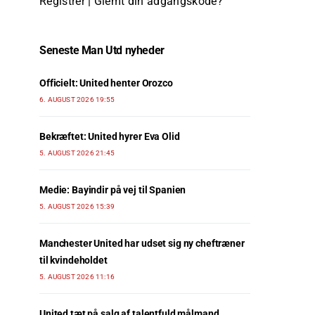
Registrer
|
Glemt din adgangskode?
Seneste Man Utd nyheder
Officielt: United henter Orozco
6. AUGUST 2026 19:55
Bekræftet: United hyrer Eva Olid
5. AUGUST 2026 21:45
Medie: Bayindir på vej til Spanien
5. AUGUST 2026 15:39
Manchester United har udset sig ny cheftræner
til kvindeholdet
5. AUGUST 2026 11:16
United tæt på salg af talentfuld målmand