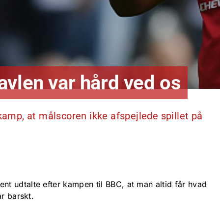
avlen var hård ved os
mp, at målscoren ikke afspejlede spillet på
 udtalte efter kampen til BBC, at man altid får hvad
r barskt.