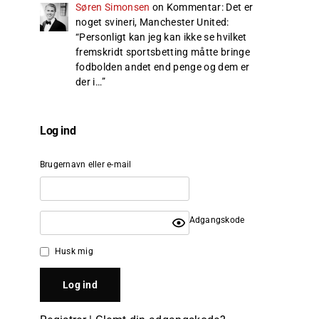
Søren Simonsen
on
Kommentar: Det er
noget svineri, Manchester United
:
“
Personligt kan jeg kan ikke se hvilket
fremskridt sportsbetting måtte bringe
fodbolden andet end penge og dem er
der i…
”
Log ind
Brugernavn eller e-mail
Adgangskode
Husk mig