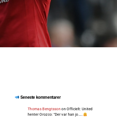
Seneste kommentarer
Thomas Bengtsson
on
Officielt: United
henter Orozco
: “
Der var han jo…..