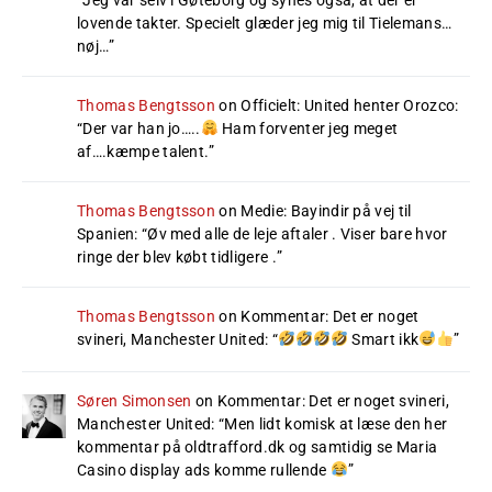
lovende takter. Specielt glæder jeg mig til Tielemans…
nøj…
”
Thomas Bengtsson
on
Officielt: United henter Orozco
:
“
Der var han jo…..
Ham forventer jeg meget
af….kæmpe talent.
”
Thomas Bengtsson
on
Medie: Bayindir på vej til
Spanien
: “
Øv med alle de leje aftaler . Viser bare hvor
ringe der blev købt tidligere .
”
Thomas Bengtsson
on
Kommentar: Det er noget
svineri, Manchester United
: “
Smart ikk
”
Søren Simonsen
on
Kommentar: Det er noget svineri,
Manchester United
: “
Men lidt komisk at læse den her
kommentar på oldtrafford.dk og samtidig se Maria
Casino display ads komme rullende
”