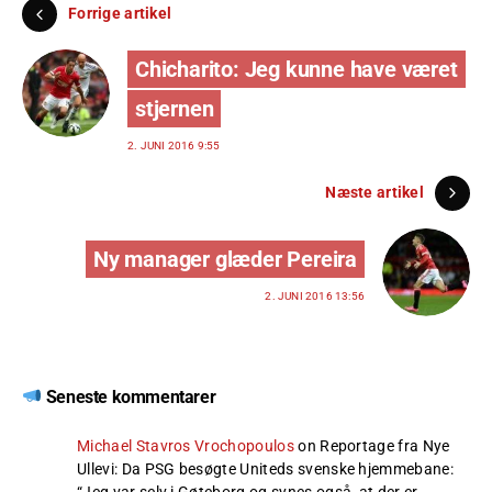
Forrige artikel
Chicharito: Jeg kunne have været
stjernen
2. JUNI 2016 9:55
Næste artikel
Ny manager glæder Pereira
2. JUNI 2016 13:56
Seneste kommentarer
Michael Stavros Vrochopoulos
on
Reportage fra Nye
Ullevi: Da PSG besøgte Uniteds svenske hjemmebane
:
“
Jeg var selv i Gøteborg og synes også, at der er