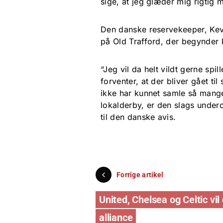
sige, at jeg glæder mig rigtig m
Den danske reservekeeper, Kevi
på Old Trafford, der begynder 
“Jeg vil da helt vildt gerne spi
forventer, at der bliver gået til 
ikke har kunnet samle så mange 
lokalderby, er den slags undero
til den danske avis.
Forrige artikel
United, Chelsea og Celtic vi
alliance