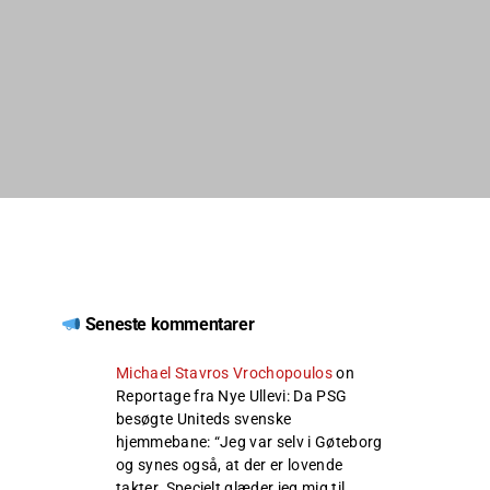
Seneste kommentarer
Michael Stavros Vrochopoulos
on
Reportage fra Nye Ullevi: Da PSG
besøgte Uniteds svenske
hjemmebane
: “
Jeg var selv i Gøteborg
og synes også, at der er lovende
takter. Specielt glæder jeg mig til