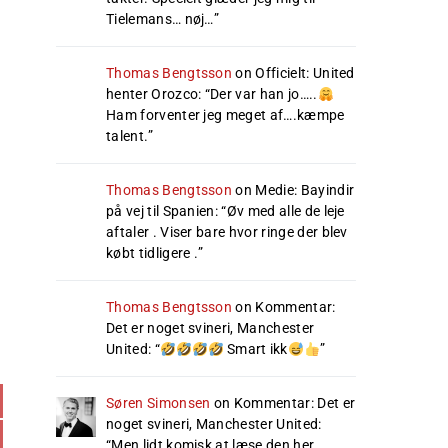
Tielemans… nøj…
”
Thomas Bengtsson
on
Officielt: United
henter Orozco
: “
Der var han jo…..
Ham forventer jeg meget af….kæmpe
talent.
”
Thomas Bengtsson
on
Medie: Bayindir
på vej til Spanien
: “
Øv med alle de leje
aftaler . Viser bare hvor ringe der blev
købt tidligere .
”
Thomas Bengtsson
on
Kommentar:
Det er noget svineri, Manchester
United
: “
Smart ikk
”
Søren Simonsen
on
Kommentar: Det er
noget svineri, Manchester United
:
“
Men lidt komisk at læse den her