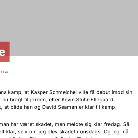
e
 11:42
gens kamp, at Kasper Schmeichel ville få debut imod sin
r nu bragt til jorden, efter Kevin Stuhr-Ellegaard
t, at både han og David Seaman er klar til kamp.
man har været skadet, men meldte sig klar fredag. Så
lt klar, selv om jeg blev skadet i onsdags. Og jeg må