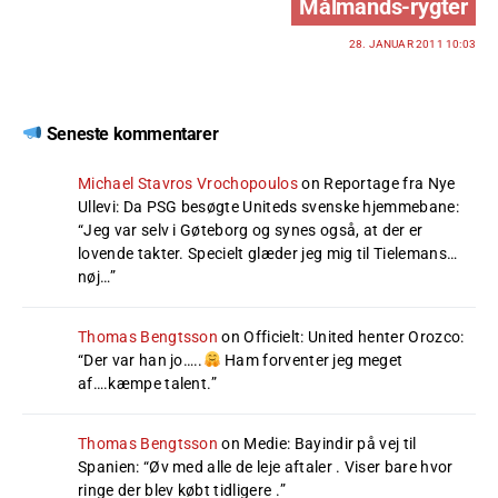
Målmands-rygter
28. JANUAR 2011 10:03
Seneste kommentarer
Michael Stavros Vrochopoulos
on
Reportage fra Nye
Ullevi: Da PSG besøgte Uniteds svenske hjemmebane
:
“
Jeg var selv i Gøteborg og synes også, at der er
lovende takter. Specielt glæder jeg mig til Tielemans…
nøj…
”
Thomas Bengtsson
on
Officielt: United henter Orozco
:
“
Der var han jo…..
Ham forventer jeg meget
af….kæmpe talent.
”
Thomas Bengtsson
on
Medie: Bayindir på vej til
Spanien
: “
Øv med alle de leje aftaler . Viser bare hvor
ringe der blev købt tidligere .
”