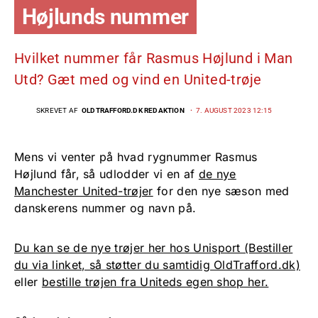
Højlunds nummer
Hvilket nummer får Rasmus Højlund i Man
Utd? Gæt med og vind en United-trøje
SKREVET AF
OLDTRAFFORD.DK REDAKTION
7. AUGUST 2023 12:15
Mens vi venter på hvad rygnummer Rasmus
Højlund får, så udlodder vi en af
de nye
Manchester United-trøjer
for den nye sæson med
danskerens nummer og navn på.
Du kan se de nye trøjer her hos Unisport (Bestiller
du via linket, så støtter du samtidig OldTrafford.dk)
eller
bestille trøjen fra Uniteds egen shop her.