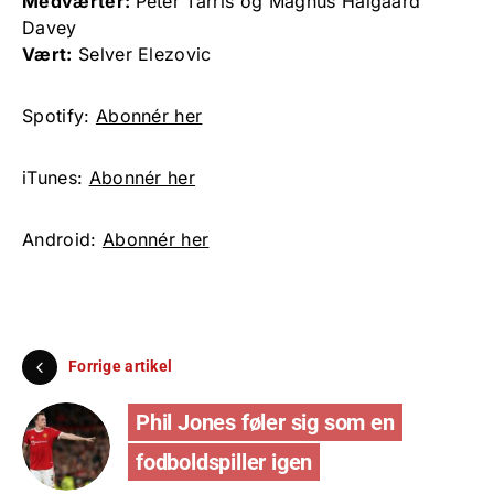
Medværter:
Peter Tarris og Magnus Halgaard
Davey
Vært:
Selver Elezovic
Spotify:
Abonnér her
iTunes:
Abonnér her
Android:
Abonnér her
Forrige artikel
Phil Jones føler sig som en
fodboldspiller igen