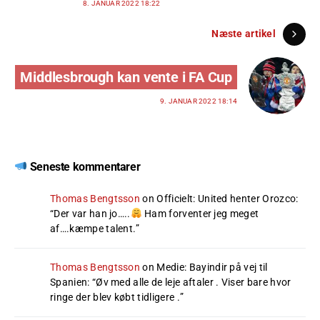
8. JANUAR 2022 18:22
Næste artikel
Middlesbrough kan vente i FA Cup
9. JANUAR 2022 18:14
Seneste kommentarer
Thomas Bengtsson
on
Officielt: United henter Orozco
:
“
Der var han jo…..
Ham forventer jeg meget
af….kæmpe talent.
”
Thomas Bengtsson
on
Medie: Bayindir på vej til
Spanien
: “
Øv med alle de leje aftaler . Viser bare hvor
ringe der blev købt tidligere .
”