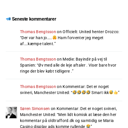
Seneste kommentarer
Thomas Bengtsson
on
Officielt: United henter Orozco
:
“
Der var han jo…..
Ham forventer jeg meget
af….kæmpe talent.
”
Thomas Bengtsson
on
Medie: Bayindir på vej til
Spanien
: “
Øv med alle de leje aftaler . Viser bare hvor
ringe der blev købt tidligere .
”
Thomas Bengtsson
on
Kommentar: Det er noget
svineri, Manchester United
: “
Smart ikk
”
Søren Simonsen
on
Kommentar: Det er noget svineri,
Manchester United
: “
Men lidt komisk at læse den her
kommentar på oldtrafford.dk og samtidig se Maria
Casino display ads komme rullende
”