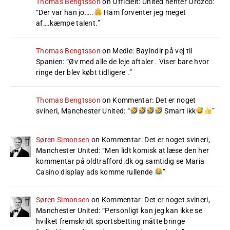
Thomas Bengtsson
on
Officielt: United henter Orozco
:
“
Der var han jo…..
Ham forventer jeg meget
af….kæmpe talent.
”
Thomas Bengtsson
on
Medie: Bayindir på vej til
Spanien
: “
Øv med alle de leje aftaler . Viser bare hvor
ringe der blev købt tidligere .
”
Thomas Bengtsson
on
Kommentar: Det er noget
svineri, Manchester United
: “
Smart ikk
”
Søren Simonsen
on
Kommentar: Det er noget svineri,
Manchester United
: “
Men lidt komisk at læse den her
kommentar på oldtrafford.dk og samtidig se Maria
Casino display ads komme rullende
”
Søren Simonsen
on
Kommentar: Det er noget svineri,
Manchester United
: “
Personligt kan jeg kan ikke se
hvilket fremskridt sportsbetting måtte bringe