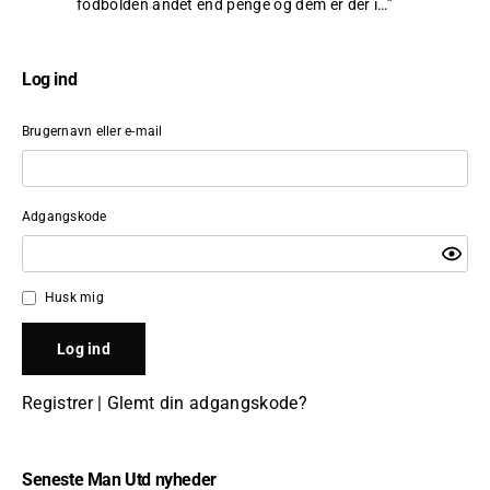
fodbolden andet end penge og dem er der i…
”
Log ind
Brugernavn eller e-mail
Adgangskode
Husk mig
Registrer
|
Glemt din adgangskode?
Seneste Man Utd nyheder