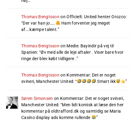
nøj…
”
Thomas Bengtsson
on
Officielt: United henter Orozco
:
“
Der var han jo…..
Ham forventer jeg meget
af….kæmpe talent.
”
Thomas Bengtsson
on
Medie: Bayindir på vej til
Spanien
: “
Øv med alle de leje aftaler . Viser bare hvor
ringe der blev købt tidligere .
”
Thomas Bengtsson
on
Kommentar: Det er noget
svineri, Manchester United
: “
Smart ikk
”
Søren Simonsen
on
Kommentar: Det er noget svineri,
Manchester United
: “
Men lidt komisk at læse den her
kommentar på oldtrafford.dk og samtidig se Maria
Casino display ads komme rullende
”