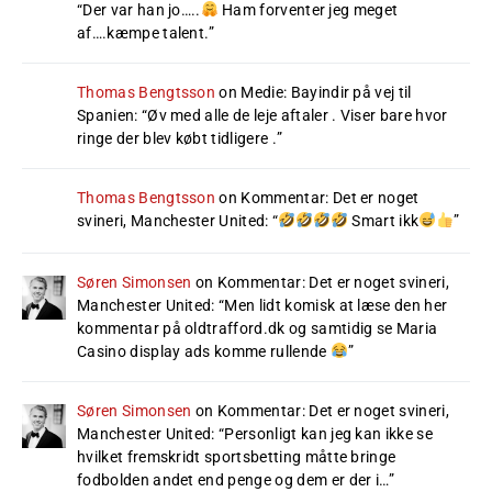
“
Der var han jo…..
Ham forventer jeg meget
af….kæmpe talent.
”
Thomas Bengtsson
on
Medie: Bayindir på vej til
Spanien
: “
Øv med alle de leje aftaler . Viser bare hvor
ringe der blev købt tidligere .
”
Thomas Bengtsson
on
Kommentar: Det er noget
svineri, Manchester United
: “
Smart ikk
”
Søren Simonsen
on
Kommentar: Det er noget svineri,
Manchester United
: “
Men lidt komisk at læse den her
kommentar på oldtrafford.dk og samtidig se Maria
Casino display ads komme rullende
”
Søren Simonsen
on
Kommentar: Det er noget svineri,
Manchester United
: “
Personligt kan jeg kan ikke se
hvilket fremskridt sportsbetting måtte bringe
fodbolden andet end penge og dem er der i…
”