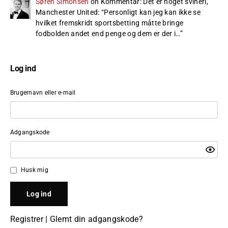
Søren Simonsen
on
Kommentar: Det er noget svineri,
Manchester United
: “
Personligt kan jeg kan ikke se
hvilket fremskridt sportsbetting måtte bringe
fodbolden andet end penge og dem er der i…
”
Log ind
Brugernavn eller e-mail
Adgangskode
Husk mig
Registrer
|
Glemt din adgangskode?