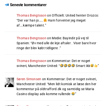
Seneste kommentarer
Thomas Bengtsson
on
Officielt: United henter Orozco
:
“
Der var han jo…..
Ham forventer jeg meget
af….kæmpe talent.
”
Thomas Bengtsson
on
Medie: Bayindir på vej til
Spanien
: “
Øv med alle de leje aftaler . Viser bare hvor
ringe der blev købt tidligere .
”
Thomas Bengtsson
on
Kommentar: Det er noget
svineri, Manchester United
: “
Smart ikk
”
Søren Simonsen
on
Kommentar: Det er noget svineri,
Manchester United
: “
Men lidt komisk at læse den her
kommentar på oldtrafford.dk og samtidig se Maria
Casino display ads komme rullende
”