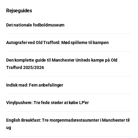
Rejseguides
Det nationale fodboldmuseum
Autografer ved Old Trafford: Mød spillerne til kampen
Den komplette guide til Manchester Uniteds kampe på Old
Trafford 2025/2026
Indisk mad: Fem anbefalinger
Vinylpushere: Tre fede steder at købe LP’er
English Breakfast: Tre morgenmadsrestauranter i Manchester til
ug