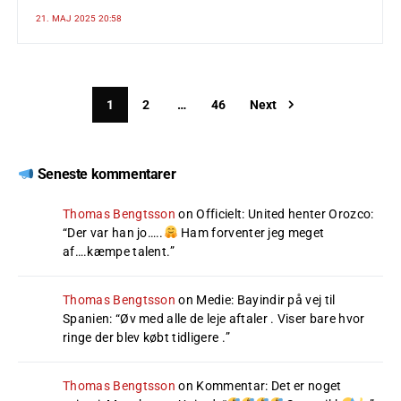
21. MAJ 2025 20:58
1
2
…
46
Next
Seneste kommentarer
Thomas Bengtsson
on
Officielt: United henter Orozco
:
“
Der var han jo…..
Ham forventer jeg meget
af….kæmpe talent.
”
Thomas Bengtsson
on
Medie: Bayindir på vej til
Spanien
: “
Øv med alle de leje aftaler . Viser bare hvor
ringe der blev købt tidligere .
”
Thomas Bengtsson
on
Kommentar: Det er noget