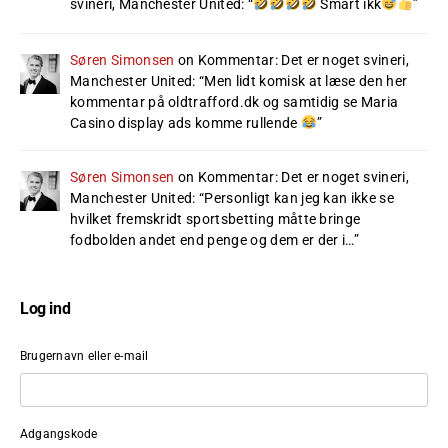
svineri, Manchester United
: “
Smart ikk
”
Søren Simonsen
on
Kommentar: Det er noget svineri,
Manchester United
: “
Men lidt komisk at læse den her
kommentar på oldtrafford.dk og samtidig se Maria
Casino display ads komme rullende
”
Søren Simonsen
on
Kommentar: Det er noget svineri,
Manchester United
: “
Personligt kan jeg kan ikke se
hvilket fremskridt sportsbetting måtte bringe
fodbolden andet end penge og dem er der i…
”
Log ind
Brugernavn eller e-mail
Adgangskode