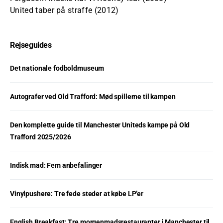
United taber på straffe (2012)
Rejseguides
Det nationale fodboldmuseum
Autografer ved Old Trafford: Mød spillerne til kampen
Den komplette guide til Manchester Uniteds kampe på Old
Trafford 2025/2026
Indisk mad: Fem anbefalinger
Vinylpushere: Tre fede steder at købe LP’er
English Breakfast: Tre morgenmadsrestauranter i Manchester til