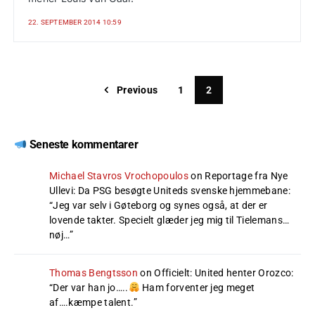
22. SEPTEMBER 2014 10:59
Previous
1
2
Seneste kommentarer
Michael Stavros Vrochopoulos
on
Reportage fra Nye
Ullevi: Da PSG besøgte Uniteds svenske hjemmebane
:
“
Jeg var selv i Gøteborg og synes også, at der er
lovende takter. Specielt glæder jeg mig til Tielemans…
nøj…
”
Thomas Bengtsson
on
Officielt: United henter Orozco
:
“
Der var han jo…..
Ham forventer jeg meget
af….kæmpe talent.
”