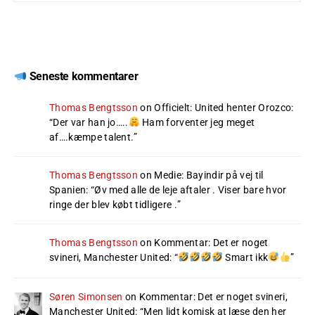
Seneste kommentarer
Thomas Bengtsson
on
Officielt: United henter Orozco
:
“
Der var han jo…..
Ham forventer jeg meget
af….kæmpe talent.
”
Thomas Bengtsson
on
Medie: Bayindir på vej til
Spanien
: “
Øv med alle de leje aftaler . Viser bare hvor
ringe der blev købt tidligere .
”
Thomas Bengtsson
on
Kommentar: Det er noget
svineri, Manchester United
: “
Smart ikk
”
Søren Simonsen
on
Kommentar: Det er noget svineri,
Manchester United
: “
Men lidt komisk at læse den her