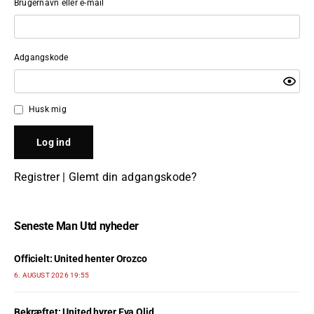
Brugernavn eller e-mail
Adgangskode
Husk mig
Registrer
|
Glemt din adgangskode?
Seneste Man Utd nyheder
Officielt: United henter Orozco
6. AUGUST 2026 19:55
Bekræftet: United hyrer Eva Olid