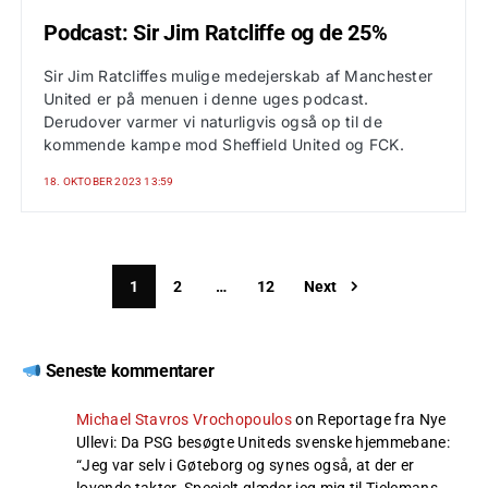
Podcast: Sir Jim Ratcliffe og de 25%
Sir Jim Ratcliffes mulige medejerskab af Manchester
United er på menuen i denne uges podcast.
Derudover varmer vi naturligvis også op til de
kommende kampe mod Sheffield United og FCK.
18. OKTOBER 2023 13:59
1
2
…
12
Next
Seneste kommentarer
Michael Stavros Vrochopoulos
on
Reportage fra Nye
Ullevi: Da PSG besøgte Uniteds svenske hjemmebane
:
“
Jeg var selv i Gøteborg og synes også, at der er