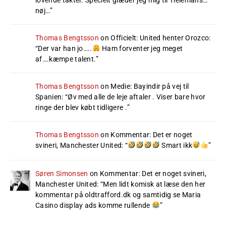
lovende takter. Specielt glæder jeg mig til Tielemans…
nøj…
”
Thomas Bengtsson
on
Officielt: United henter Orozco
:
“
Der var han jo…..
Ham forventer jeg meget
af….kæmpe talent.
”
Thomas Bengtsson
on
Medie: Bayindir på vej til
Spanien
: “
Øv med alle de leje aftaler . Viser bare hvor
ringe der blev købt tidligere .
”
Thomas Bengtsson
on
Kommentar: Det er noget
svineri, Manchester United
: “
Smart ikk
”
Søren Simonsen
on
Kommentar: Det er noget svineri,
Manchester United
: “
Men lidt komisk at læse den her
kommentar på oldtrafford.dk og samtidig se Maria
Casino display ads komme rullende
”