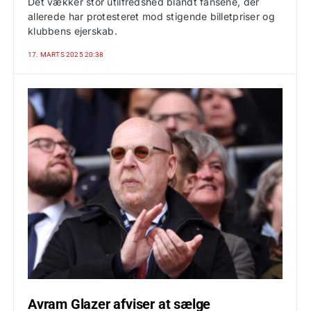
Det vækker stor utilfredshed blandt fansene, der
allerede har protesteret mod stigende billetpriser og
klubbens ejerskab.
17. MARTS 2025 20:38
Avram Glazer afviser at sælge