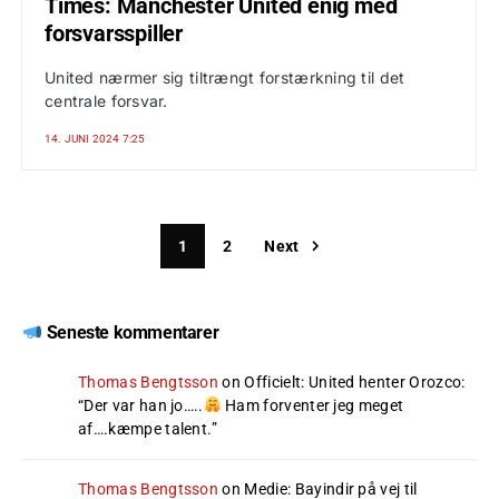
Times: Manchester United enig med
forsvarsspiller
United nærmer sig tiltrængt forstærkning til det
centrale forsvar.
14. JUNI 2024 7:25
1
2
Next
Seneste kommentarer
Thomas Bengtsson
on
Officielt: United henter Orozco
:
“
Der var han jo…..
Ham forventer jeg meget
af….kæmpe talent.
”
Thomas Bengtsson
on
Medie: Bayindir på vej til