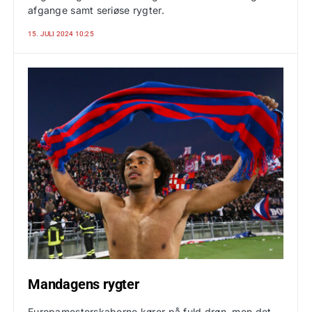
afgange samt seriøse rygter.
15. JULI 2024 10:25
Mandagens rygter
Europamesterskaberne kører på fuld drøn, men det