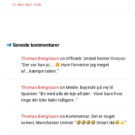
12. MAJ 2021 13:46
Seneste kommentarer
Thomas Bengtsson
on
Officielt: United henter Orozco
:
“
Der var han jo…..
Ham forventer jeg meget
af….kæmpe talent.
”
Thomas Bengtsson
on
Medie: Bayindir på vej til
Spanien
: “
Øv med alle de leje aftaler . Viser bare hvor
ringe der blev købt tidligere .
”
Thomas Bengtsson
on
Kommentar: Det er noget
svineri, Manchester United
: “
Smart ikk
”