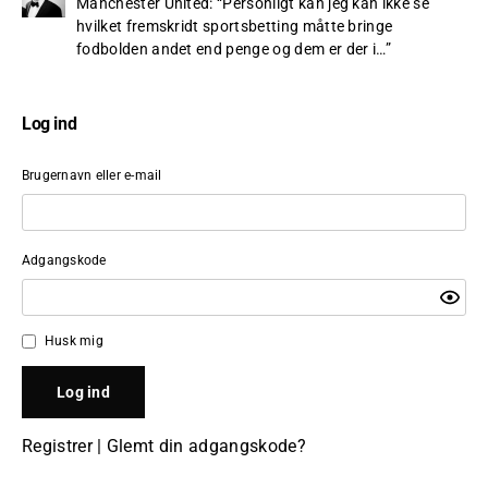
Manchester United
: “
Personligt kan jeg kan ikke se
hvilket fremskridt sportsbetting måtte bringe
fodbolden andet end penge og dem er der i…
”
Log ind
Brugernavn eller e-mail
Adgangskode
Husk mig
Registrer
|
Glemt din adgangskode?