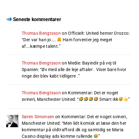
Seneste kommentarer
Thomas Bengtsson
on
Officielt: United henter Orozco
:
“
Der var han jo…..
Ham forventer jeg meget
af….kæmpe talent.
”
Thomas Bengtsson
on
Medie: Bayindir på vej til
Spanien
: “
Øv med alle de leje aftaler . Viser bare hvor
ringe der blev købt tidligere .
”
Thomas Bengtsson
on
Kommentar: Det er noget
svineri, Manchester United
: “
Smart ikk
”
Søren Simonsen
on
Kommentar: Det er noget svineri,
Manchester United
: “
Men lidt komisk at læse den her
kommentar på oldtrafford.dk og samtidig se Maria
Casino display ads komme rullende
”