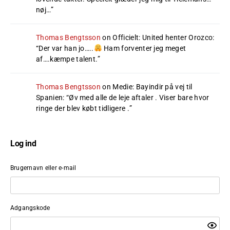
nøj…
”
Thomas Bengtsson
on
Officielt: United henter Orozco
:
“
Der var han jo…..
Ham forventer jeg meget
af….kæmpe talent.
”
Thomas Bengtsson
on
Medie: Bayindir på vej til
Spanien
: “
Øv med alle de leje aftaler . Viser bare hvor
ringe der blev købt tidligere .
”
Log ind
Brugernavn eller e-mail
Adgangskode