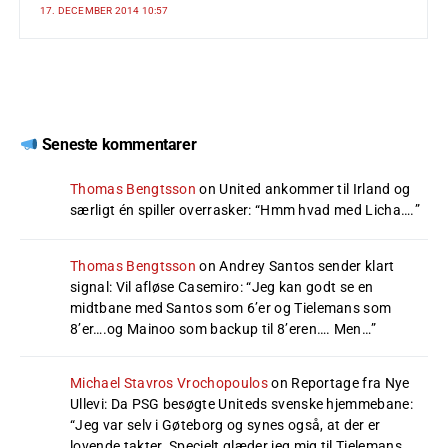
17. DECEMBER 2014 10:57
Seneste kommentarer
Thomas Bengtsson
on
United ankommer til Irland og
særligt én spiller overrasker
: “
Hmm hvad med Licha….
”
Thomas Bengtsson
on
Andrey Santos sender klart
signal: Vil afløse Casemiro
: “
Jeg kan godt se en
midtbane med Santos som 6’er og Tielemans som
8’er….og Mainoo som backup til 8’eren…. Men…
”
Michael Stavros Vrochopoulos
on
Reportage fra Nye
Ullevi: Da PSG besøgte Uniteds svenske hjemmebane
:
“
Jeg var selv i Gøteborg og synes også, at der er
lovende takter. Specielt glæder jeg mig til Tielemans…