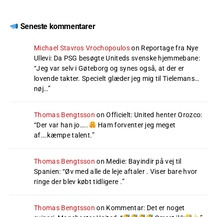
Seneste kommentarer
Michael Stavros Vrochopoulos
on
Reportage fra Nye
Ullevi: Da PSG besøgte Uniteds svenske hjemmebane
:
“
Jeg var selv i Gøteborg og synes også, at der er
lovende takter. Specielt glæder jeg mig til Tielemans…
nøj…
”
Thomas Bengtsson
on
Officielt: United henter Orozco
:
“
Der var han jo…..
Ham forventer jeg meget
af….kæmpe talent.
”
Thomas Bengtsson
on
Medie: Bayindir på vej til
Spanien
: “
Øv med alle de leje aftaler . Viser bare hvor
ringe der blev købt tidligere .
”
Thomas Bengtsson
on
Kommentar: Det er noget