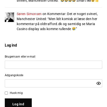
svineri, Manchester United
: “
Smart ikk
”
Søren Simonsen
on
Kommentar: Det er noget svineri,
Manchester United
: “
Men lidt komisk at læse den her
kommentar på oldtrafford.dk og samtidig se Maria
Casino display ads komme rullende
”
Log ind
Brugernavn eller e-mail
Adgangskode
Husk mig