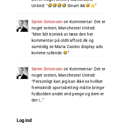
United
: “
Smart ikk
”
Søren Simonsen
on
Kommentar: Det er
noget svineri, Manchester United
:
“
Men lidt komisk at læse den her
kommentar på oldtrafford.dk og
samtidig se Maria Casino display ads
komme rullende
”
Søren Simonsen
on
Kommentar: Det er
noget svineri, Manchester United
:
“
Personligt kan jeg kan ikke se hvilket
fremskridt sportsbetting måtte bringe
fodbolden andet end penge og dem er
der i…
”
Log ind