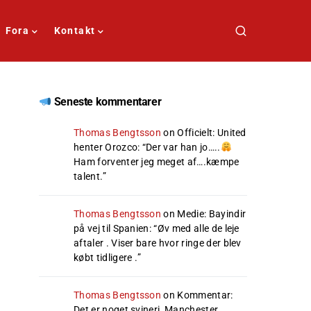
Fora
Kontakt
Seneste kommentarer
Thomas Bengtsson
on
Officielt: United
henter Orozco
: “
Der var han jo…..
Ham forventer jeg meget af….kæmpe
talent.
”
Thomas Bengtsson
on
Medie: Bayindir
på vej til Spanien
: “
Øv med alle de leje
aftaler . Viser bare hvor ringe der blev
købt tidligere .
”
Thomas Bengtsson
on
Kommentar:
Det er noget svineri, Manchester