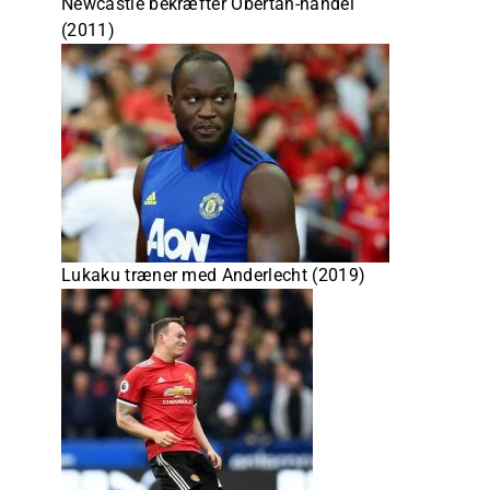
Newcastle bekræfter Obertan-handel
(2011)
Lukaku træner med Anderlecht (2019)