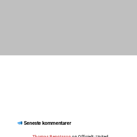
Seneste kommentarer
Thomas Bengtsson
on
Officielt: United