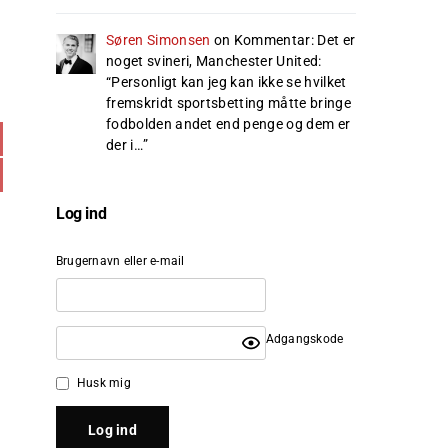
Søren Simonsen
on
Kommentar: Det er
noget svineri, Manchester United
:
“
Personligt kan jeg kan ikke se hvilket
fremskridt sportsbetting måtte bringe
fodbolden andet end penge og dem er
der i…
”
Log ind
Brugernavn eller e-mail
Adgangskode
Husk mig