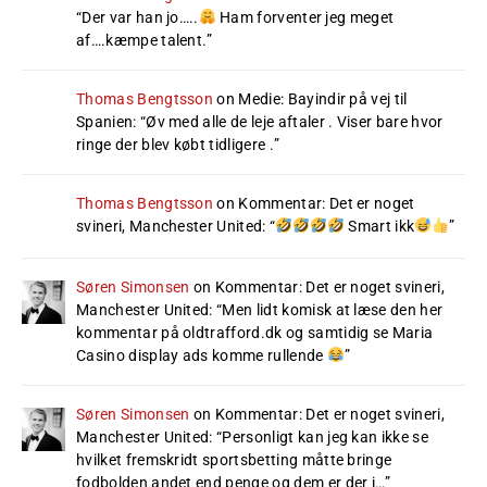
“
Der var han jo…..
Ham forventer jeg meget
af….kæmpe talent.
”
Thomas Bengtsson
on
Medie: Bayindir på vej til
Spanien
: “
Øv med alle de leje aftaler . Viser bare hvor
ringe der blev købt tidligere .
”
Thomas Bengtsson
on
Kommentar: Det er noget
svineri, Manchester United
: “
Smart ikk
”
Søren Simonsen
on
Kommentar: Det er noget svineri,
Manchester United
: “
Men lidt komisk at læse den her
kommentar på oldtrafford.dk og samtidig se Maria
Casino display ads komme rullende
”
Søren Simonsen
on
Kommentar: Det er noget svineri,
Manchester United
: “
Personligt kan jeg kan ikke se
hvilket fremskridt sportsbetting måtte bringe
fodbolden andet end penge og dem er der i…
”