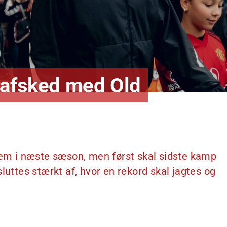
 afsked med Old
frem i næste sæson, men først skal sidste kamp
luttes stærkt af, hvor en rekord skal jagtes og