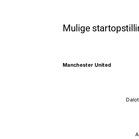
Mulige startopstill
Manchester United
Dalot
A