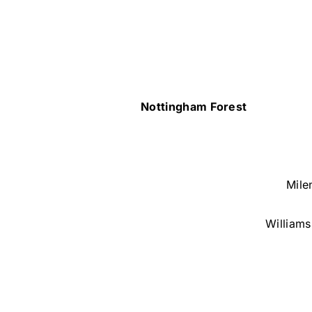
Nottingham Forest
Mile
William