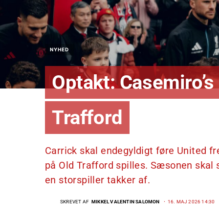
NYHED
Optakt: Casemiro’s
Trafford
Carrick skal endegyldigt føre United 
på Old Trafford spilles. Sæsonen skal s
en storspiller takker af.
SKREVET AF
MIKKEL VALENTIN SALOMON
16. MAJ 2026 14:30