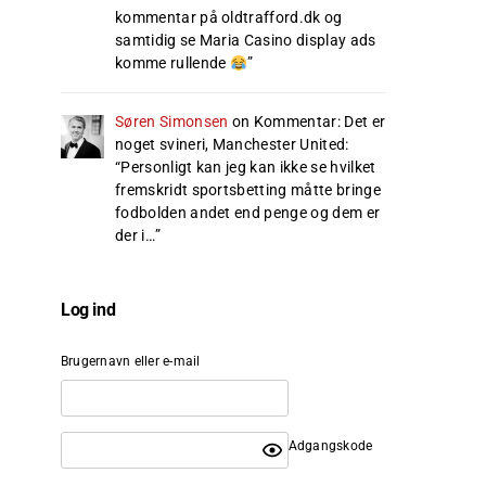
kommentar på oldtrafford.dk og
samtidig se Maria Casino display ads
komme rullende
”
Søren Simonsen
on
Kommentar: Det er
noget svineri, Manchester United
:
“
Personligt kan jeg kan ikke se hvilket
fremskridt sportsbetting måtte bringe
fodbolden andet end penge og dem er
der i…
”
Log ind
Brugernavn eller e-mail
Adgangskode