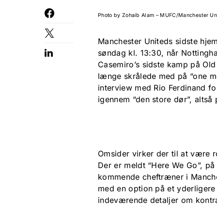
Photo by Zohaib Alam – MUFC/Manchester Uni
Manchester Uniteds sidste hj
søndag kl. 13:30, når Nottingh
Casemiro’s sidste kamp på Old 
længe skrålede med på “one mo
interview med Rio Ferdinand for
igennem “den store dør”, altså
Omsider virker der til at være r
Der er meldt “Here We Go”, på 
kommende cheftræner i Manchest
med en option på et yderligere 
indeværende detaljer om kontr