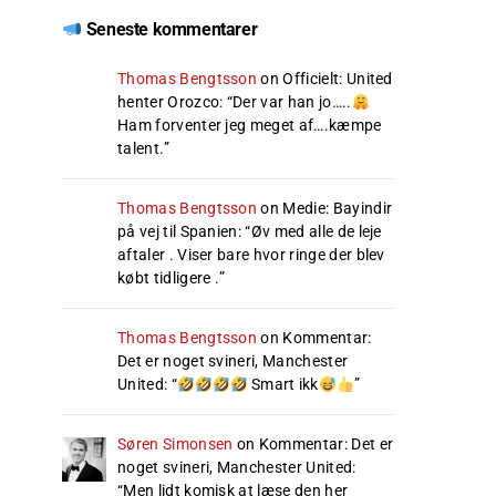
Seneste kommentarer
Thomas Bengtsson
on
Officielt: United
henter Orozco
: “
Der var han jo…..
Ham forventer jeg meget af….kæmpe
talent.
”
Thomas Bengtsson
on
Medie: Bayindir
på vej til Spanien
: “
Øv med alle de leje
aftaler . Viser bare hvor ringe der blev
købt tidligere .
”
Thomas Bengtsson
on
Kommentar:
Det er noget svineri, Manchester
United
: “
Smart ikk
”
Søren Simonsen
on
Kommentar: Det er
noget svineri, Manchester United
:
“
Men lidt komisk at læse den her