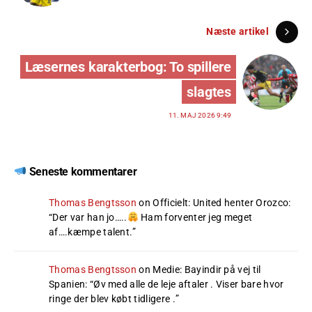
Næste artikel
Læsernes karakterbog: To spillere
slagtes
11. MAJ 2026 9:49
Seneste kommentarer
Thomas Bengtsson
on
Officielt: United henter Orozco
:
“
Der var han jo…..
Ham forventer jeg meget
af….kæmpe talent.
”
Thomas Bengtsson
on
Medie: Bayindir på vej til
Spanien
: “
Øv med alle de leje aftaler . Viser bare hvor
ringe der blev købt tidligere .
”