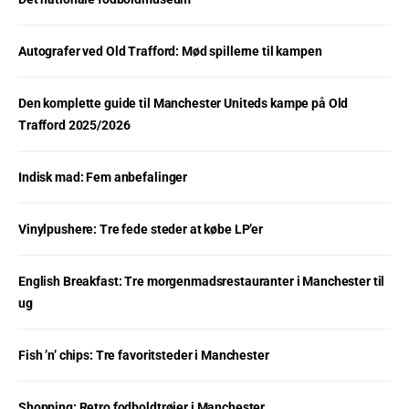
Autografer ved Old Trafford: Mød spillerne til kampen
Den komplette guide til Manchester Uniteds kampe på Old
Trafford 2025/2026
Indisk mad: Fem anbefalinger
Vinylpushere: Tre fede steder at købe LP’er
English Breakfast: Tre morgenmadsrestauranter i Manchester til
ug
Fish ’n’ chips: Tre favoritsteder i Manchester
Shopping: Retro fodboldtrøjer i Manchester