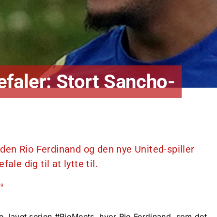
efaler: Stort Sancho-
en Rio Ferdinand og den nye United-spiller
le dig til at lytte til.
29
e, lavet serien #RioMeets, hvor Rio Ferdinand, som det