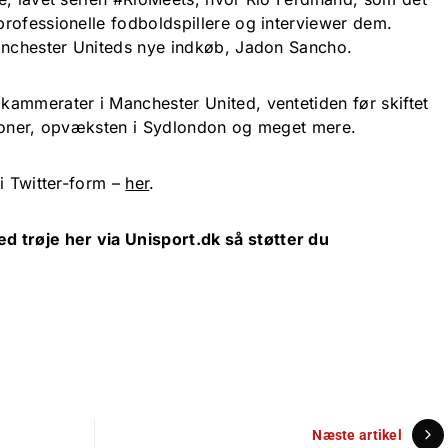
rofessionelle fodboldspillere og interviewer dem.
anchester Uniteds nye indkøb, Jadon Sancho.
ammerater i Manchester United, ventetiden før skiftet
tioner, opvæksten i Sydlondon og meget mere.
i Twitter-form –
her
.
d trøje her via
Unisport.dk
så støtter du
Næste artikel