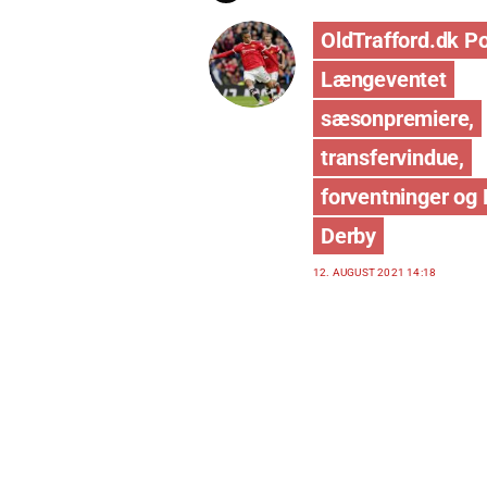
OldTrafford.dk P
Længeventet
sæsonpremiere,
transfervindue,
forventninger og
Derby
12. AUGUST 2021 14:18