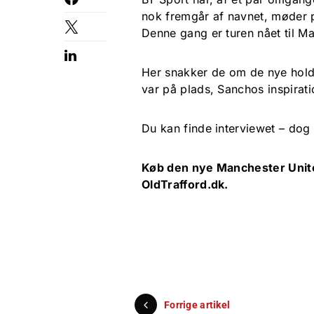
nok fremgår af navnet, møder p
Denne gang er turen nået til M
Her snakker de om de nye holdk
var på plads, Sanchos inspira
Du kan finde interviewet – dog 
Køb den nye Manchester Unite
OldTrafford.dk.
Forrige artikel