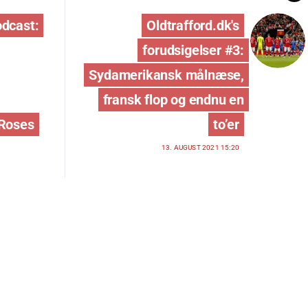
odcast:
Oldtrafford.dk's
forudsigelser #3:
Sydamerikansk målnæse,
fransk flop og endnu en
 Roses
to’er
13. AUGUST 2021 15:20