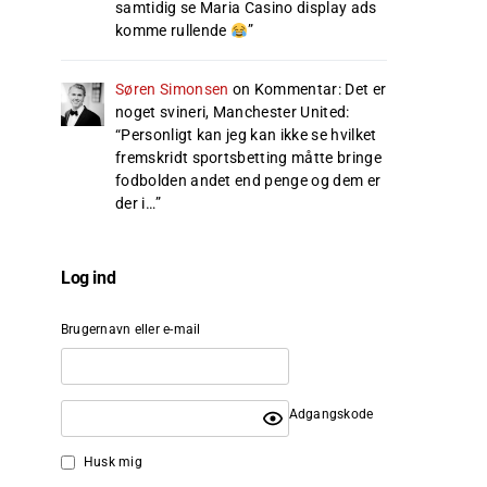
samtidig se Maria Casino display ads
komme rullende
”
Søren Simonsen
on
Kommentar: Det er
noget svineri, Manchester United
:
“
Personligt kan jeg kan ikke se hvilket
fremskridt sportsbetting måtte bringe
fodbolden andet end penge og dem er
der i…
”
Log ind
Brugernavn eller e-mail
Adgangskode
Husk mig