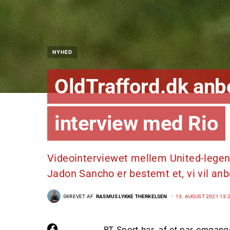
NYHED
OldTrafford.dk anb
interview med Rio
Videointerviewet mellem United-legend
Jadon Sancho er bestemt et, vi vil anbefa
SKREVET AF
RASMUS LYKKE THERKELSEN
13. AUGUST 2021 13:
BT Sport har, af et par omgang