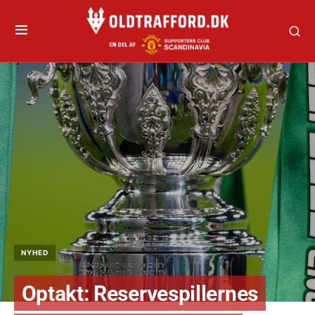
NYHED
Optakt: Reservespillernes