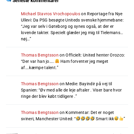
Seneste kommentarer
Michael Stavros Vrochopoulos
on
Reportage fra Nye
Ullevi: Da PSG besøgte Uniteds svenske hjemmebane
:
“
Jeg var selv i Gøteborg og synes også, at der er
lovende takter. Specielt glæder jeg mig til Tielemans…
nøj…
”
Thomas Bengtsson
on
Officielt: United henter Orozco
:
“
Der var han jo…..
Ham forventer jeg meget
af….kæmpe talent.
”
Thomas Bengtsson
on
Medie: Bayindir på vej til
Spanien
: “
Øv med alle de leje aftaler . Viser bare hvor
ringe der blev købt tidligere .
”
Thomas Bengtsson
on
Kommentar: Det er noget
svineri, Manchester United
: “
Smart ikk
”