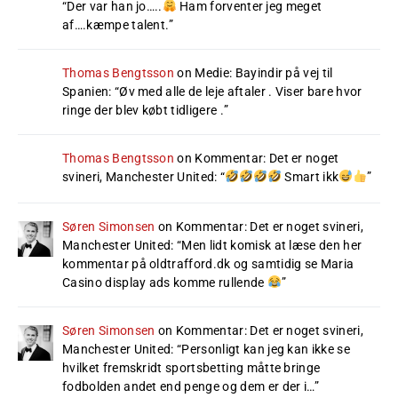
“
Der var han jo…..
Ham forventer jeg meget
af….kæmpe talent.
”
Thomas Bengtsson
on
Medie: Bayindir på vej til
Spanien
: “
Øv med alle de leje aftaler . Viser bare hvor
ringe der blev købt tidligere .
”
Thomas Bengtsson
on
Kommentar: Det er noget
svineri, Manchester United
: “
Smart ikk
”
Søren Simonsen
on
Kommentar: Det er noget svineri,
Manchester United
: “
Men lidt komisk at læse den her
kommentar på oldtrafford.dk og samtidig se Maria
Casino display ads komme rullende
”
Søren Simonsen
on
Kommentar: Det er noget svineri,
Manchester United
: “
Personligt kan jeg kan ikke se
hvilket fremskridt sportsbetting måtte bringe
fodbolden andet end penge og dem er der i…
”