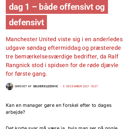
dag 1 – både offensivt og
defensivt
Manchester United viste sig i en anderledes
udgave søndag eftermiddag og præsterede
tre bemærkelsesværdige bedrifter, da Ralf
Rangnick stod i spidsen for de røde djævle
for første gang.
SKREVET AF
SELVER ELEZOVIC
5. DECEMBER 2021 18:27
Kan en manager gøre en forskel efter to dages
arbejde?
Det korte svar må være ja, hvis man ser på nogle