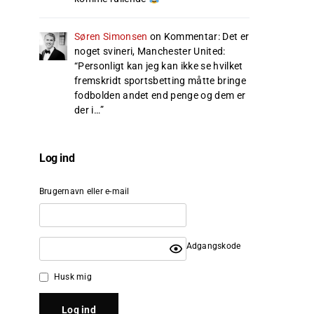
Søren Simonsen
on
Kommentar: Det er
noget svineri, Manchester United
:
“
Personligt kan jeg kan ikke se hvilket
fremskridt sportsbetting måtte bringe
fodbolden andet end penge og dem er
der i…
”
Log ind
Brugernavn eller e-mail
Adgangskode
Husk mig