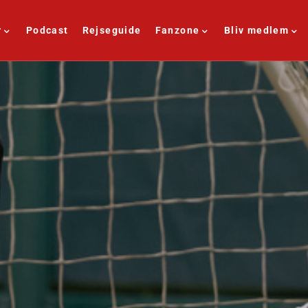
r
Podcast
Rejseguide
Fanzone
Bliv medlem