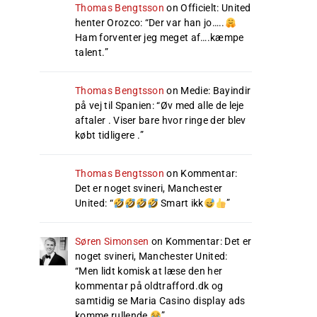
Thomas Bengtsson
on
Officielt: United
henter Orozco
: “
Der var han jo…..
Ham forventer jeg meget af….kæmpe
talent.
”
Thomas Bengtsson
on
Medie: Bayindir
på vej til Spanien
: “
Øv med alle de leje
aftaler . Viser bare hvor ringe der blev
købt tidligere .
”
Thomas Bengtsson
on
Kommentar:
Det er noget svineri, Manchester
United
: “
Smart ikk
”
Søren Simonsen
on
Kommentar: Det er
noget svineri, Manchester United
:
“
Men lidt komisk at læse den her
kommentar på oldtrafford.dk og
samtidig se Maria Casino display ads
komme rullende
”