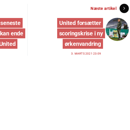
Næste artikel
e seneste
United forsætter
 kan ende
scoringskrise i ny
United
ørkenvandring
3. MARTS 2021 23:09