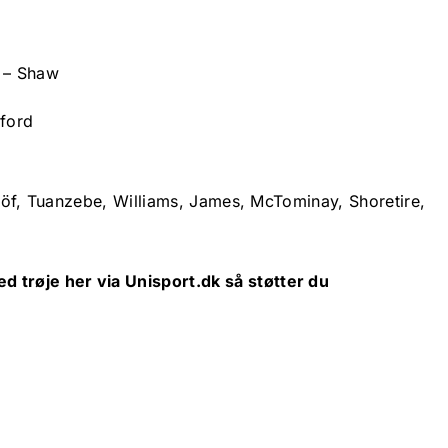
y – Shaw
ford
elöf, Tuanzebe, Williams, James, McTominay, Shoretire,
d trøje her via
Unisport.dk
så støtter du