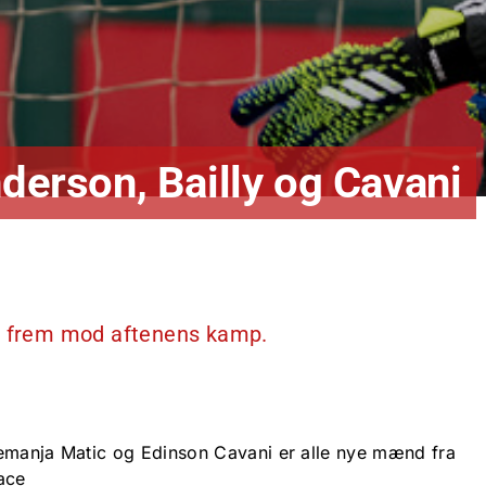
nderson, Bailly og Cavani
en frem mod aftenens kamp.
Nemanja Matic og Edinson Cavani er alle nye mænd fra
ace