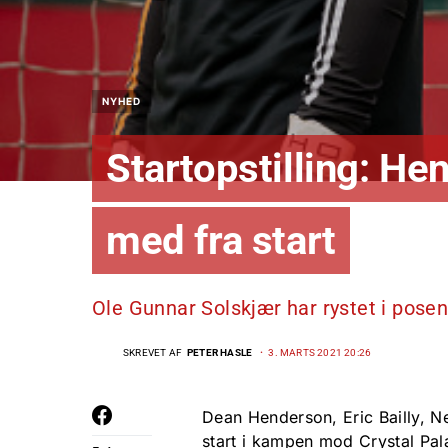
NYHED
Startopstilling: He
med fra start
Ole Gunnar Solskjær har rystet i pos
SKREVET AF
PETER HASLE
3. MARTS 2021 20:26
Dean Henderson, Eric Bailly, 
start i kampen mod Crystal Pal