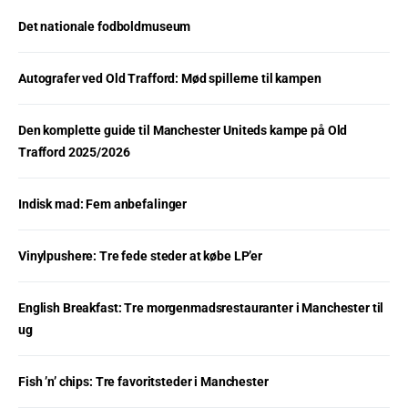
Det nationale fodboldmuseum
Autografer ved Old Trafford: Mød spillerne til kampen
Den komplette guide til Manchester Uniteds kampe på Old
Trafford 2025/2026
Indisk mad: Fem anbefalinger
Vinylpushere: Tre fede steder at købe LP’er
English Breakfast: Tre morgenmadsrestauranter i Manchester til
ug
Fish ’n’ chips: Tre favoritsteder i Manchester