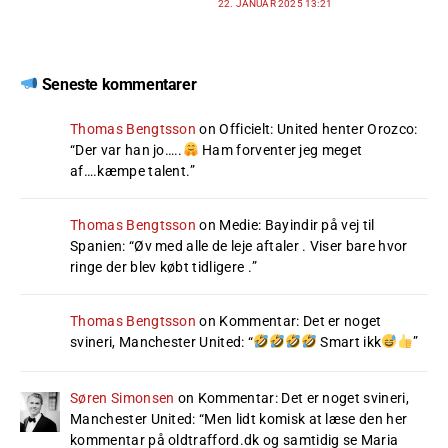
22. JANUAR 2025 13:21
Seneste kommentarer
Thomas Bengtsson
on
Officielt: United henter Orozco
:
“
Der var han jo…..
Ham forventer jeg meget
af….kæmpe talent.
”
Thomas Bengtsson
on
Medie: Bayindir på vej til
Spanien
: “
Øv med alle de leje aftaler . Viser bare hvor
ringe der blev købt tidligere .
”
Thomas Bengtsson
on
Kommentar: Det er noget
svineri, Manchester United
: “
Smart ikk
”
Søren Simonsen
on
Kommentar: Det er noget svineri,
Manchester United
: “
Men lidt komisk at læse den her
kommentar på oldtrafford.dk og samtidig se Maria