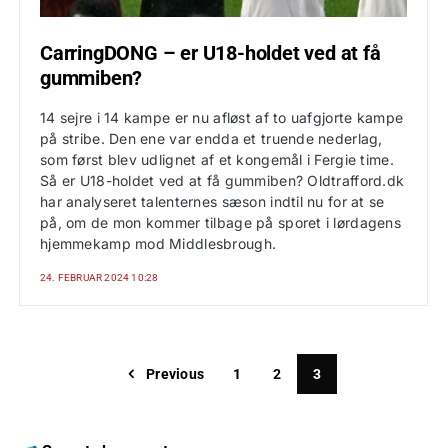
CarringDONG – er U18-holdet ved at få
gummiben?
14 sejre i 14 kampe er nu afløst af to uafgjorte kampe
på stribe. Den ene var endda et truende nederlag,
som først blev udlignet af et kongemål i Fergie time.
Så er U18-holdet ved at få gummiben? Oldtrafford.dk
har analyseret talenternes sæson indtil nu for at se
på, om de mon kommer tilbage på sporet i lørdagens
hjemmekamp mod Middlesbrough.
24. FEBRUAR 2024 10:28
Previous
1
2
3