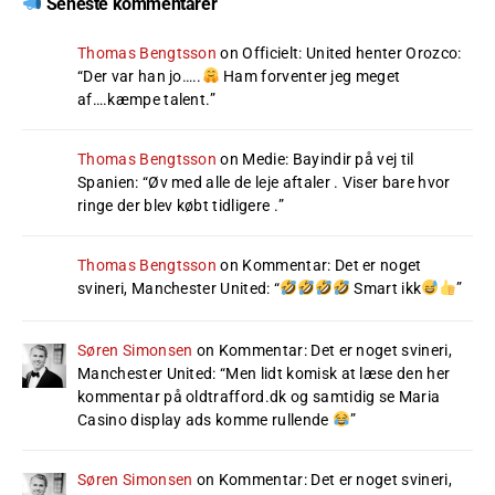
Seneste kommentarer
Thomas Bengtsson
on
Officielt: United henter Orozco
:
“
Der var han jo…..
Ham forventer jeg meget
af….kæmpe talent.
”
Thomas Bengtsson
on
Medie: Bayindir på vej til
Spanien
: “
Øv med alle de leje aftaler . Viser bare hvor
ringe der blev købt tidligere .
”
Thomas Bengtsson
on
Kommentar: Det er noget
svineri, Manchester United
: “
Smart ikk
”
Søren Simonsen
on
Kommentar: Det er noget svineri,
Manchester United
: “
Men lidt komisk at læse den her
kommentar på oldtrafford.dk og samtidig se Maria
Casino display ads komme rullende
”
Søren Simonsen
on
Kommentar: Det er noget svineri,