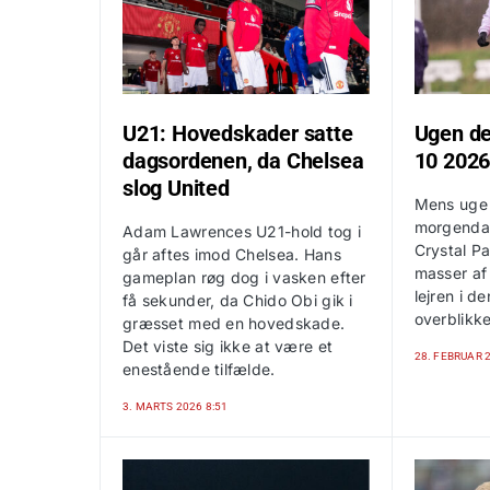
U21: Hovedskader satte
Ugen d
dagsordenen, da Chelsea
10 202
slog United
Mens uge 
morgenda
Adam Lawrences U21-hold tog i
Crystal Pa
går aftes imod Chelsea. Hans
masser af 
gameplan røg dog i vasken efter
lejren i 
få sekunder, da Chido Obi gik i
overblikke
græsset med en hovedskade.
Det viste sig ikke at være et
28. FEBRUAR 
enestående tilfælde.
3. MARTS 2026 8:51