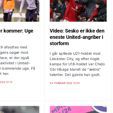
er kommer: Uge
Video: Sesko er ikke den
6
eneste United-angriber i
storform
9 afsluttes med
gens opgør mod
I går spillede U21-holdet mod
lace, er der også
Leicester City, og efter nogle
aktivitet i United-
kampe for U18-holdet var Chido
den kommende uge. Få
Obi tilbage blandt de "ældre"
t her.
talenter. Det gjorde han godt.
2026 13:15
24. FEBRUAR 2026 12:20