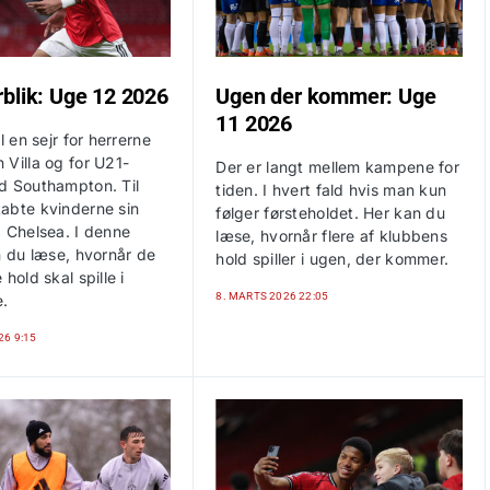
blik: Uge 12 2026
Ugen der kommer: Uge
11 2026
l en sejr for herrerne
 Villa og for U21-
Der er langt mellem kampene for
d Southampton. Til
tiden. I hvert fald hvis man kun
abte kvinderne sin
følger førsteholdet. Her kan du
d Chelsea. I denne
læse, hvornår flere af klubbens
n du læse, hvornår de
hold spiller i ugen, der kommer.
 hold skal spille i
8. MARTS 2026 22:05
.
26 9:15