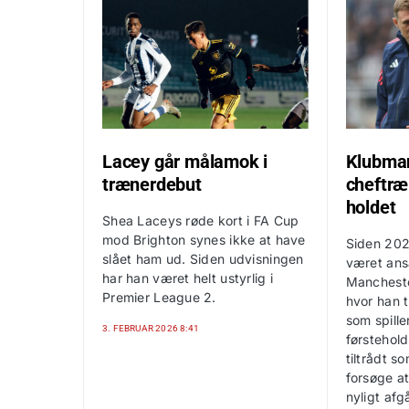
Lacey går målamok i
Klubman
trænerdebut
cheftræ
holdet
Shea Laceys røde kort i FA Cup
mod Brighton synes ikke at have
Siden 202
slået ham ud. Siden udvisningen
været ansat
har han været helt ustyrlig i
Mancheste
Premier League 2.
hvor han t
som spill
3. FEBRUAR 2026 8:41
førstehol
tiltrådt s
forsøge at
nyligt af