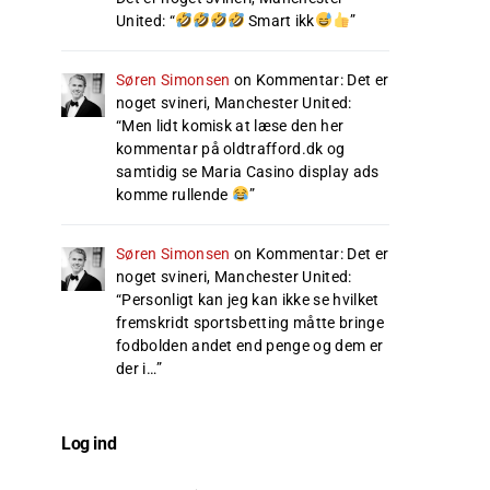
United
: “
Smart ikk
”
Søren Simonsen
on
Kommentar: Det er
noget svineri, Manchester United
:
“
Men lidt komisk at læse den her
kommentar på oldtrafford.dk og
samtidig se Maria Casino display ads
komme rullende
”
Søren Simonsen
on
Kommentar: Det er
noget svineri, Manchester United
:
“
Personligt kan jeg kan ikke se hvilket
fremskridt sportsbetting måtte bringe
fodbolden andet end penge og dem er
der i…
”
Log ind