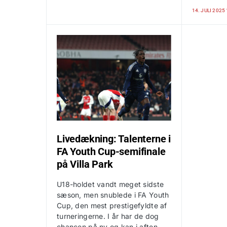
14. JULI 2025
Livedækning: Talenterne i
FA Youth Cup-semifinale
på Villa Park
U18-holdet vandt meget sidste
sæson, men snublede i FA Youth
Cup, den mest prestigefyldte af
turneringerne. I år har de dog
chancen på ny og kan i aften