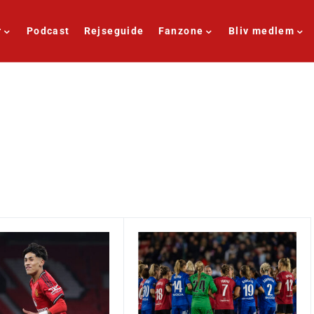
r
Podcast
Rejseguide
Fanzone
Bliv medlem