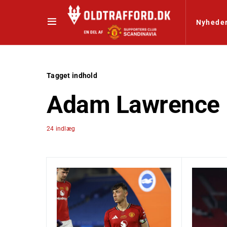
Nyhede
Tagget indhold
Adam Lawrence
24 indlæg