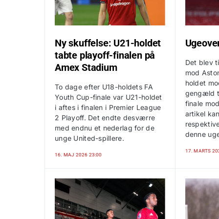
Ny skuffelse: U21-holdet
Ugeover
tabte playoff-finalen på
Det blev ti
Amex Stadium
mod Aston
holdet mo
To dage efter U18-holdets FA
gengæld t
Youth Cup-finale var U21-holdet
finale mo
i aftes i finalen i Premier League
artikel ka
2 Playoff. Det endte desværre
respektive
med endnu et nederlag for de
denne uge
unge United-spillere.
17. MARTS 20
16. MAJ 2026 23:00