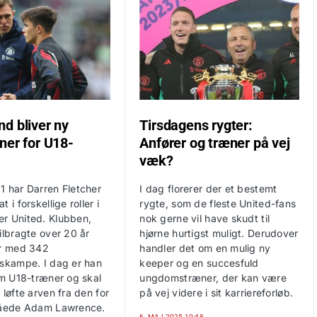
d bliver ny
Tirsdagens rygter:
ner for U18-
Anfører og træner på vej
væk?
1 har Darren Fletcher
I dag florerer der et bestemt
 i forskellige roller i
rygte, som de fleste United-fans
r United. Klubben,
nok gerne vil have skudt til
ilbragte over 20 år
hjørne hurtigst muligt. Derudover
er med 342
handler det om en mulig ny
dskampe. I dag er han
keeper og en succesfuld
om U18-træner og skal
ungdomstræner, der kan være
 løfte arven fra den for
på vej videre i sit karriereforløb.
gåede Adam Lawrence.
6. MAJ 2025 10:48