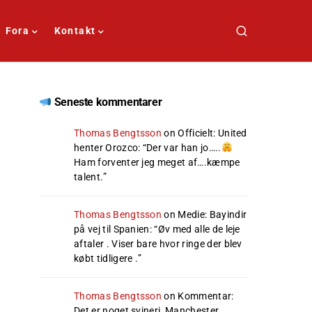
Fora
Kontakt
Seneste kommentarer
Thomas Bengtsson
on
Officielt: United
henter Orozco
: “
Der var han jo…..
Ham forventer jeg meget af….kæmpe
talent.
”
Thomas Bengtsson
on
Medie: Bayindir
på vej til Spanien
: “
Øv med alle de leje
aftaler . Viser bare hvor ringe der blev
købt tidligere .
”
Thomas Bengtsson
on
Kommentar:
Det er noget svineri, Manchester